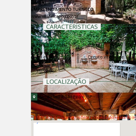
DIVISA
EMPREENDIMENTO TURISTCO
www.viladelcapo.com.br
CARACTERÍSTICAS
Acesso à internet
Adega
Cerca elétrica
Circuito interno de TV
Jardim
LOCALIZAÇÃO
Alto da Serra, São Pedro - SP
* ATENÇÃO! O mapa não reflete a localização exata do im