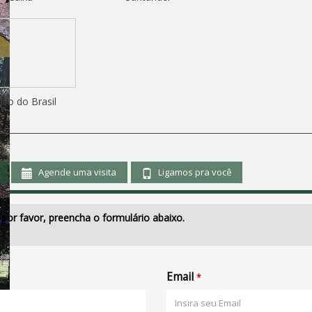
co do Brasil
Agende uma visita
Ligamos pra você
por favor, preencha o formulário abaixo.
Email
*