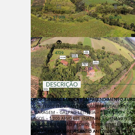
Código
Tipo de Imóvel
ST 009
Outros
Visualizações
4729
DESCRIÇÃO
OPORTUNIDADE ÚNICA - EMPREENDIMENTO TURISTI
LOJA (3.000 ITENS ANTIQUARIO) - RESTAURANTE (
– GARAGEM – GALPÃO LEITERIA – DEPÓSITO – CAN
LAGOS – 5.000 ARVORES (NATIVAS E ORNAMENTAIS
DO CENTRO DE SÃO PEDRO) – OBS: PORTEIRA FEC
>> A 7.5 KM DA IGREJA SANTO ANTONIO- ALTO DA