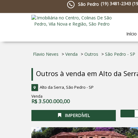
(
19
)
3481-2343
(
1
São Pedro
Início
Flavio Neves
>
Venda
>
Outros
>
São Pedro - SP
Outros à venda em Alto da Ser
Alto da Serra, São Pedro - SP
Venda
R$
3.500.000,00
IMPERDÍVEL