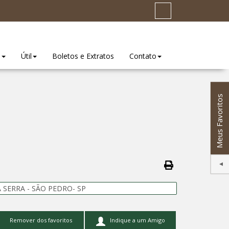
o
Útil
Boletos e Extratos
Contato
Meus Favoritos
SERRA - SÃO PEDRO- SP
Remover dos favoritos
Indique a um Amigo