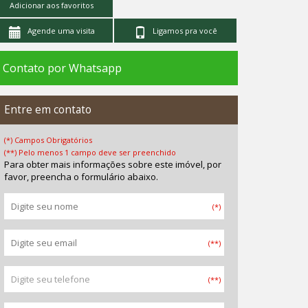
Adicionar aos favoritos
Agende uma visita
Ligamos pra você
Contato por Whatsapp
Entre em contato
(*) Campos Obrigatórios
(**) Pelo menos 1 campo deve ser preenchido
Para obter mais informações sobre este imóvel, por
favor, preencha o formulário abaixo.
(*)
(**)
(**)