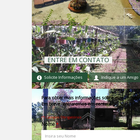
Ban
ENTRE EM CONTATO
Solicite Informações
Indique a um Amigo
Para obter mais informações sobre este imóvel, 
Em breve, entraremos em contato
(*) Campos Obrigatórios
Nome
*