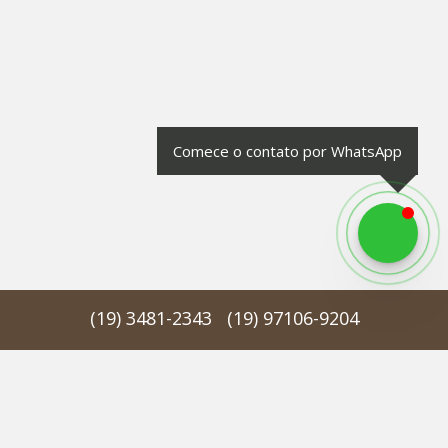
Comece o contato por WhatsApp
(
19
)
3481-2343
(
19
)
97106-9204