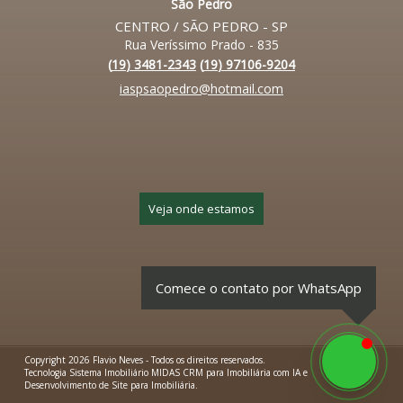
São Pedro
CENTRO / SÃO PEDRO - SP
Rua Veríssimo Prado - 835
(
19
)
3481-2343
(
19
)
97106-9204
iaspsaopedro@hotmail.com
Veja onde estamos
Comece o contato por WhatsApp
Copyright 2026
Flavio Neves
- Todos os direitos reservados.
Tecnologia
Sistema Imobiliário
MIDAS
CRM para Imobiliária com IA
e
Desenvolvimento de Site para Imobiliária
.